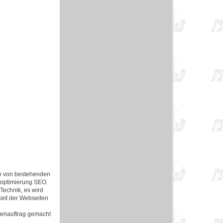
e von bestehenden
noptimierung SEO.
echnik, es wird
keit der Webseiten
denauftrag gemacht