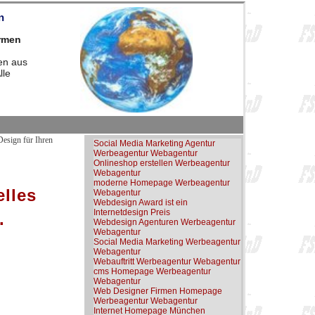
n
irmen
en aus
lle
Design für Ihren
Social Media Marketing Agentur
Werbeagentur Webagentur
Onlineshop erstellen Werbeagentur
Webagentur
moderne Homepage Werbeagentur
elles
Webagentur
Webdesign Award ist ein
Internetdesign Preis
.
Webdesign Agenturen Werbeagentur
Webagentur
Social Media Marketing Werbeagentur
Webagentur
Webauftritt Werbeagentur Webagentur
cms Homepage Werbeagentur
Webagentur
Web Designer Firmen Homepage
Werbeagentur Webagentur
Internet Homepage München