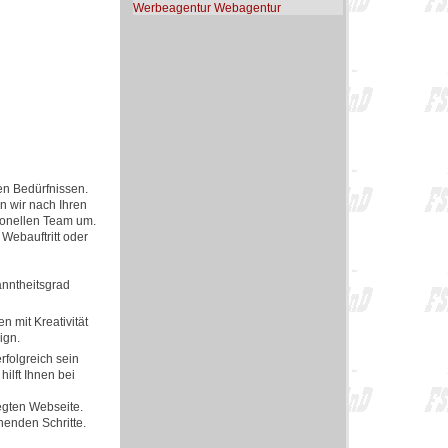
Werbeagentur Webagentur
en Bedürfnissen.
en wir nach Ihren
ionellen Team um.
Webauftritt oder
anntheitsgrad
n mit Kreativität
ign.
rfolgreich sein
ilft Ihnen bei
egten Webseite.
henden Schritte.