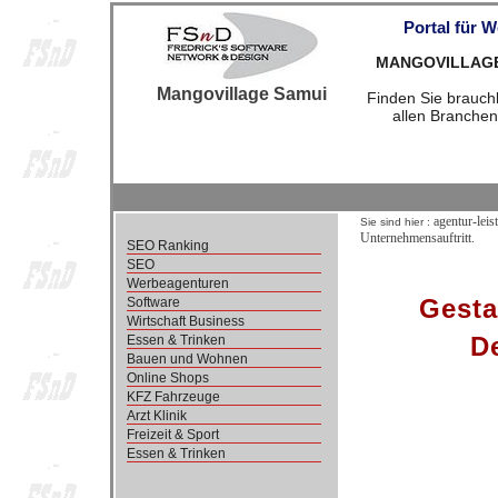
Portal für 
MANGOVILLAGESA
Mangovillage Samui
Finden Sie brauchb
allen Branchen
agentur-leis
Sie sind hier :
Unternehmensauftritt.
SEO Ranking
SEO
Werbeagenturen
Gesta
Software
Wirtschaft Business
De
Essen & Trinken
Bauen und Wohnen
Online Shops
KFZ Fahrzeuge
Arzt Klinik
Freizeit & Sport
Essen & Trinken