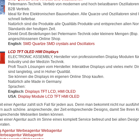
Petermann-Technik, Vertieb von modernen und hoch belastbaren Oszillator
B2B Vertrieb.
Ideal für Ihre Elektronischen Bauvorhaben. Alle Quarze und Oszillatoren sind 
schnell lieferbar.
Natürlich sind die Produkte alle Qualitäts Produkte und entsprechen allen N
Standards der heutigen Zeit.
Direkt Groß Bestellungen bei Petermann-Technik oder kleinere Mengen (Bsp.
angeschlossenen Online Shop.
English
:
SMD Quartze SMD crystals and Oscillators
LCD TFT OLED HMI Displays
ELECTRONIC ASSEMBLY, Hersteller von professionellen Display Modulen für
Industry und der Medizin Technik.
Profi Touch Lösungen vom Hersteller. Interaktive Displays und vieles mehr. D
sind langlebig, und in Hoher Qualität.
Sie können die Displays im eigenen Online Shop kaufen.
Natürlich alle Made in Germany.
Sprachen:
Englisch
:
Displays TFT LCD, HMI OLED
USA
:
Display Module LCD TFT HMI OLED
 einer Agentur zahlt sich Fall für jeden aus. Denn man bekommt nicht nur ausfüh
rn auch schöne. ansprechende, der Zeit entsprechende Designs, damit Sie Ihren
ntsprechende Webseiten bieten können.
ei einer Agentur auch im Sinne eines komplett Service betreut und bei allen Desig
raten.
ng Agentur Werbeagentur Webagentur
 Werbeagentur Webagentur