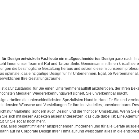
ur für Design entwickeln Fachleute ein maßgeschneidertes Design
ganz nach Ihr
steht Ihnen unser Team mit Rat und Tat zur Seite. Gemeinsam mit Ihnen kristallisier
ungen die bestmögliche Gestaltung heraus und setzen diese mit unserem profess
s optimale, das einzigartige Design für Ihr Unternehmen. Egal, ob Werbematerial, 
verwirklichen Ihre Gestaltungsträume.
 ist dafür zuständig, für Sie einen Unternehmensauftritt anzufertigen, der Ihren Bek
 höchsten Medialen Wiedererkennungswert sichert, Sie unverkennbar macht.
sign arbeiten die unterschiedlichsten Spezialisten Hand in Hand für Sie und vereine
chiedensten Wünsche und Vorstellungen für Ihre indiviudelles, unverkennbares Des
cht nur Marketing, sondern auch Design und die "richtige" Umsetzung. Wenn Sie e
ie sich mit diesen Aspekten auseinandersetzen, das gute dabei ist: Eine Agentur h
ut für Sie sogar noch mehr.
 klar, alles beginnt mit einer ansprechenden, modernen und für alle Geräte ausgel
 dann auf Ihr Corporate Design Ihrer Firma auf und weist dann alles in die entsprec