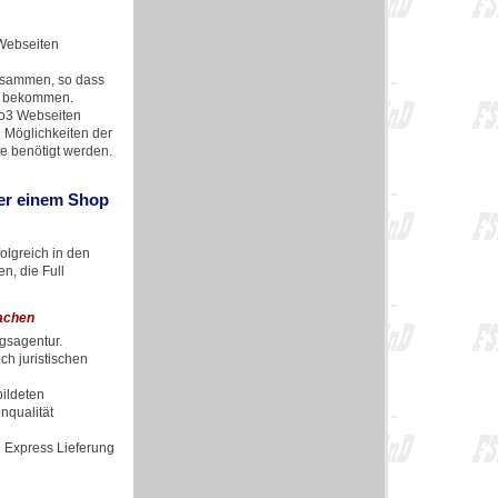
 Webseiten
usammen, so dass
zu bekommen.
po3 Webseiten
d Möglichkeiten der
e benötigt werden.
der einem Shop
olgreich in den
n, die Full
achen
ngsagentur.
h juristischen
bildeten
nqualität
e Express Lieferung