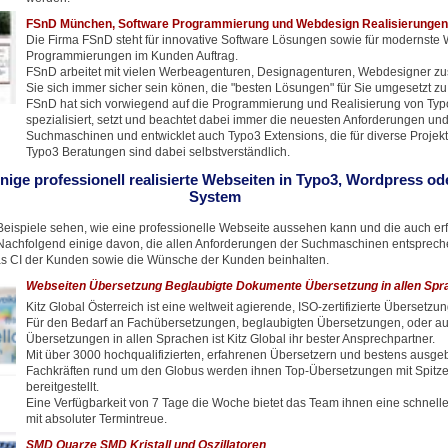
FSnD München, Software Programmierung und Webdesign Realisierungen
Die Firma FSnD steht für innovative Software Lösungen sowie für modernste
Programmierungen im Kunden Auftrag.
FSnD arbeitet mit vielen Werbeagenturen, Designagenturen, Webdesigner z
Sie sich immer sicher sein könen, die "besten Lösungen" für Sie umgesetzt 
FSnD hat sich vorwiegend auf die Programmierung und Realisierung von Ty
spezialisiert, setzt und beachtet dabei immer die neuesten Anforderungen un
Suchmaschinen und entwicklet auch Typo3 Extensions, die für diverse Projekt
Typo3 Beratungen sind dabei selbstverständlich.
inige professionell realisierte Webseiten in Typo3, Wordpress o
System
eispiele sehen, wie eine professionelle Webseite aussehen kann und die auch erf
achfolgend einige davon, die allen Anforderungen der Suchmaschinen entspreche
s CI der Kunden sowie die Wünsche der Kunden beinhalten.
Webseiten Übersetzung Beglaubigte Dokumente Übersetzung in allen Spr
Kitz Global Österreich ist eine weltweit agierende, ISO-zertifizierte Übersetzu
Für den Bedarf an Fachübersetzungen, beglaubigten Übersetzungen, oder auc
Übersetzungen in allen Sprachen ist Kitz Global ihr bester Ansprechpartner.
Mit über 3000 hochqualifizierten, erfahrenen Übersetzern und bestens ausge
Fachkräften rund um den Globus werden ihnen Top-Übersetzungen mit Spitze
bereitgestellt.
Eine Verfügbarkeit von 7 Tage die Woche bietet das Team ihnen eine schnell
mit absoluter Termintreue.
SMD Quarze SMD Kristall und Oszillatoren