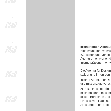
In einer guten Agent
Kreativ und innovativ 
Wünschen und Vorstell
Agenturen entwerfen da
Internetpräsenz – wir 
Die Agentur für Design
steiger und Ihnen den
In einer Agentur für De
und Effizienz die vers
Zum Business gehört ni
möchten, dann müssen S
diesen Bereichen und t
Eines ist von Haus aus
Alles andere baut sich