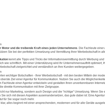
on
r Motor und die treibende Kraft eines jeden Unternehmens
. Die Fachleute einer 
tzen Sie bei der perfekten Umsetzung und Vermittlung Ihrer Werbebotschaft in al
kation
kennt alle Tipps und Tricks der Informationsvermittlung durch Werbung und
 wie schriftlich. Mit einer Unterstützung wird Ihr Unternehmensauftritt optimiert, 
rbebotschaft zielgerichtet und verständlich an Ihre Kunden weitergegeben.
on
eilen wichtiger Botschaften - Ihrer Werbebotschaft - mit den besten Mitteln der mod
 oberste Ziel einer Agentur für Kommunikation. Nutzen Sie auch die Möglichenkeit
n Fachleute einer Agentur entwickeln und gestalten Ihren unverkennbaren Internetau
ie direkte Kommunikation mit Ihrer Zielgruppe.
cht nur Marketing, sondern auch Design und die "richtige" Umsetzung. Wenn Sie e
ie sich mit diesen Aspekten auseinandersetzen, das gute dabei ist: Eine Agentur h
ut für Sie sogar noch mehr.
 klar, alles beginnt mit einer ansprechenden, modernen und für alle Geräte ausgel