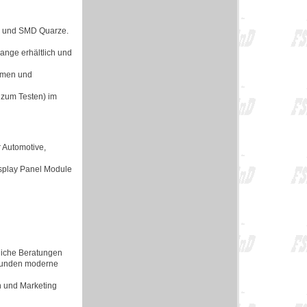
en und SMD Quarze.
lange erhältlich und
ormen und
 zum Testen) im
 Automotive,
isplay Panel Module
rliche Beratungen
 Kunden moderne
n und Marketing