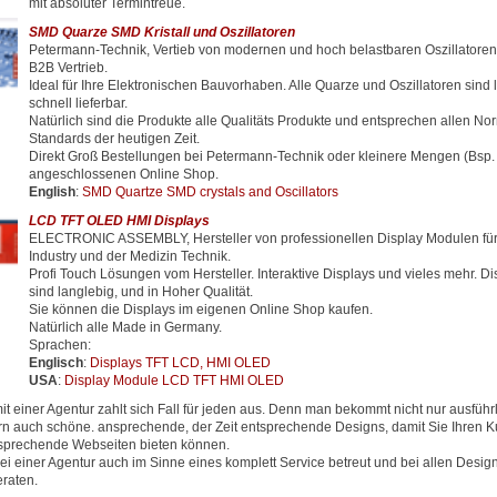
mit absoluter Termintreue.
SMD Quarze SMD Kristall und Oszillatoren
Petermann-Technik, Vertieb von modernen und hoch belastbaren Oszillator
B2B Vertrieb.
Ideal für Ihre Elektronischen Bauvorhaben. Alle Quarze und Oszillatoren sind 
schnell lieferbar.
Natürlich sind die Produkte alle Qualitäts Produkte und entsprechen allen N
Standards der heutigen Zeit.
Direkt Groß Bestellungen bei Petermann-Technik oder kleinere Mengen (Bsp.
angeschlossenen Online Shop.
English
:
SMD Quartze SMD crystals and Oscillators
LCD TFT OLED HMI Displays
ELECTRONIC ASSEMBLY, Hersteller von professionellen Display Modulen für
Industry und der Medizin Technik.
Profi Touch Lösungen vom Hersteller. Interaktive Displays und vieles mehr. D
sind langlebig, und in Hoher Qualität.
Sie können die Displays im eigenen Online Shop kaufen.
Natürlich alle Made in Germany.
Sprachen:
Englisch
:
Displays TFT LCD, HMI OLED
USA
:
Display Module LCD TFT HMI OLED
 einer Agentur zahlt sich Fall für jeden aus. Denn man bekommt nicht nur ausfüh
rn auch schöne. ansprechende, der Zeit entsprechende Designs, damit Sie Ihren
ntsprechende Webseiten bieten können.
ei einer Agentur auch im Sinne eines komplett Service betreut und bei allen Desig
raten.