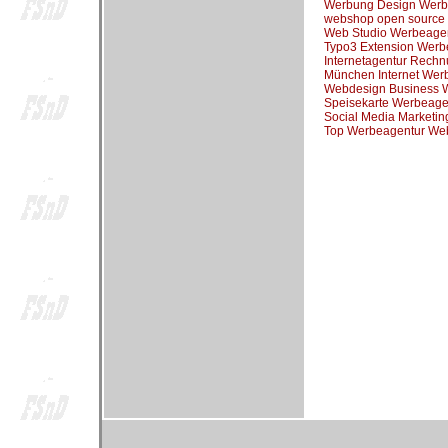
Werbung Design Werb
webshop open source
Web Studio Werbeage
Typo3 Extension Werb
Internetagentur Rech
München Internet Wer
Webdesign Business 
Speisekarte Werbeage
Social Media Marketi
Top Werbeagentur We