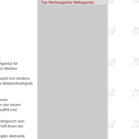
Top Werbeagentur Webagentur
Agentur für
len Medien.
 weiß sich bestens
Ihr Bekanntheitsgrad
ernen
en der neuen
ftritt und
rfolgreich sein
ilft Ihnen bei
egten Webseite.