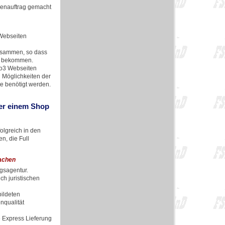
denauftrag gemacht
 Webseiten
usammen, so dass
zu bekommen.
po3 Webseiten
d Möglichkeiten der
e benötigt werden.
der einem Shop
olgreich in den
n, die Full
achen
ngsagentur.
h juristischen
bildeten
nqualität
e Express Lieferung