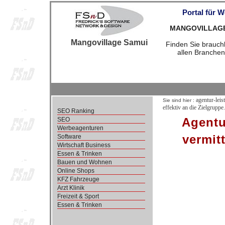
Portal für 
MANGOVILLAGESA
Mangovillage Samui
Finden Sie brauchb
allen Branchen
agentur-leis
Sie sind hier :
effektiv an die Zielgruppe.
SEO Ranking
Agentu
SEO
Werbeagenturen
vermit
Software
Wirtschaft Business
Essen & Trinken
Bauen und Wohnen
Online Shops
KFZ Fahrzeuge
Arzt Klinik
Freizeit & Sport
Essen & Trinken