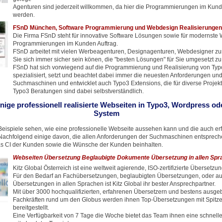
Agenturen sind jederzeit willkommen, da hier die Programmierungen im Kun
werden.
FSnD München, Software Programmierung und Webdesign Realisierungen
Die Firma FSnD steht für innovative Software Lösungen sowie für modernste
Programmierungen im Kunden Auftrag.
FSnD arbeitet mit vielen Werbeagenturen, Designagenturen, Webdesigner z
Sie sich immer sicher sein könen, die "besten Lösungen" für Sie umgesetzt 
FSnD hat sich vorwiegend auf die Programmierung und Realisierung von Ty
spezialisiert, setzt und beachtet dabei immer die neuesten Anforderungen un
Suchmaschinen und entwicklet auch Typo3 Extensions, die für diverse Projekt
Typo3 Beratungen sind dabei selbstverständlich.
inige professionell realisierte Webseiten in Typo3, Wordpress o
System
eispiele sehen, wie eine professionelle Webseite aussehen kann und die auch erf
achfolgend einige davon, die allen Anforderungen der Suchmaschinen entspreche
s CI der Kunden sowie die Wünsche der Kunden beinhalten.
Webseiten Übersetzung Beglaubigte Dokumente Übersetzung in allen Spr
Kitz Global Österreich ist eine weltweit agierende, ISO-zertifizierte Übersetzu
Für den Bedarf an Fachübersetzungen, beglaubigten Übersetzungen, oder auc
Übersetzungen in allen Sprachen ist Kitz Global ihr bester Ansprechpartner.
Mit über 3000 hochqualifizierten, erfahrenen Übersetzern und bestens ausge
Fachkräften rund um den Globus werden ihnen Top-Übersetzungen mit Spitze
bereitgestellt.
Eine Verfügbarkeit von 7 Tage die Woche bietet das Team ihnen eine schnell