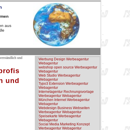
n
irmen
en aus
lle
verständlich und
Werbung Design Werbeagentur
Webagentur
webshop open source Werbeagentur
rofis
Webagentur
Web Studio Werbeagentur
ch und
Webagentur
Typo3 Extension Werbeagentur
Webagentur
Internetagentur Rechnungsvorlage
Werbeagentur Webagentur
München Internet Werbeagentur
Webagentur
Webdesign Business Webseiten
Werbeagentur Webagentur
Speisekarte Werbeagentur
Webagentur
Social Media Marketing Konzept
Werbeagentur Webagentur