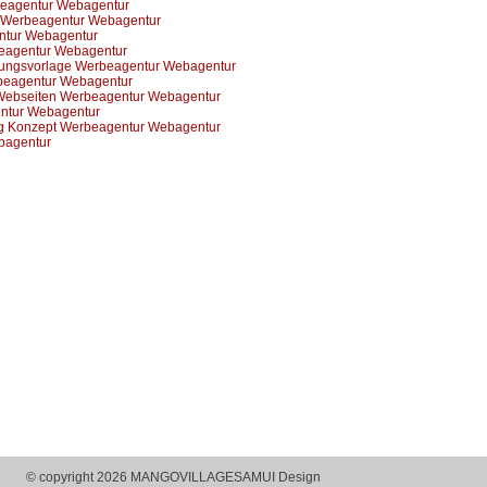
eagentur Webagentur
 Werbeagentur Webagentur
ntur Webagentur
eagentur Webagentur
nungsvorlage Werbeagentur Webagentur
beagentur Webagentur
Webseiten Werbeagentur Webagentur
ntur Webagentur
ng Konzept Werbeagentur Webagentur
bagentur
© copyright 2026 MANGOVILLAGESAMUI Design