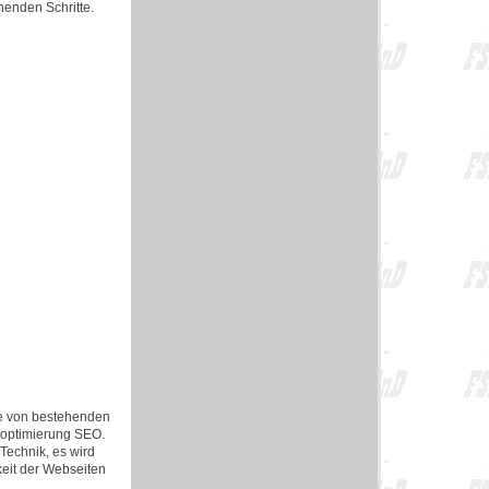
henden Schritte.
e von bestehenden
noptimierung SEO.
echnik, es wird
keit der Webseiten