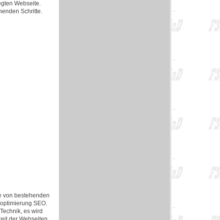
egten Webseite.
henden Schritte.
e von bestehenden
noptimierung SEO.
echnik, es wird
keit der Webseiten