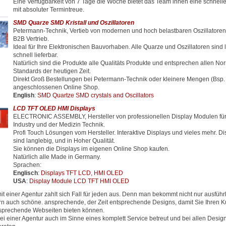
Eine Verfügbarkeit von 7 Tage die Woche bietet das Team ihnen eine schnell
mit absoluter Termintreue.
SMD Quarze SMD Kristall und Oszillatoren
Petermann-Technik, Vertieb von modernen und hoch belastbaren Oszillator
B2B Vertrieb.
Ideal für Ihre Elektronischen Bauvorhaben. Alle Quarze und Oszillatoren sind 
schnell lieferbar.
Natürlich sind die Produkte alle Qualitäts Produkte und entsprechen allen N
Standards der heutigen Zeit.
Direkt Groß Bestellungen bei Petermann-Technik oder kleinere Mengen (Bsp.
angeschlossenen Online Shop.
English
:
SMD Quartze SMD crystals and Oscillators
LCD TFT OLED HMI Displays
ELECTRONIC ASSEMBLY, Hersteller von professionellen Display Modulen für
Industry und der Medizin Technik.
Profi Touch Lösungen vom Hersteller. Interaktive Displays und vieles mehr. D
sind langlebig, und in Hoher Qualität.
Sie können die Displays im eigenen Online Shop kaufen.
Natürlich alle Made in Germany.
Sprachen:
Englisch
:
Displays TFT LCD, HMI OLED
USA
:
Display Module LCD TFT HMI OLED
 einer Agentur zahlt sich Fall für jeden aus. Denn man bekommt nicht nur ausfüh
rn auch schöne. ansprechende, der Zeit entsprechende Designs, damit Sie Ihren
ntsprechende Webseiten bieten können.
ei einer Agentur auch im Sinne eines komplett Service betreut und bei allen Desig