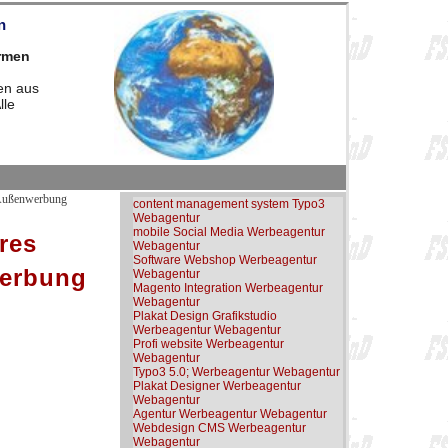
n
irmen
en aus
lle
 Außenwerbung
content management system Typo3
Webagentur
mobile Social Media Werbeagentur
res
Webagentur
Software Webshop Werbeagentur
werbung
Webagentur
Magento Integration Werbeagentur
Webagentur
Plakat Design Grafikstudio
Werbeagentur Webagentur
Profi website Werbeagentur
Webagentur
Typo3 5.0; Werbeagentur Webagentur
Plakat Designer Werbeagentur
Webagentur
Agentur Werbeagentur Webagentur
Webdesign CMS Werbeagentur
Webagentur