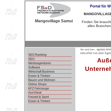
Portal für 
MANGOVILLAGESA
Mangovillage Samui
Finden Sie brauchb
allen Branchen
agentur-leis
Sie sind hier :
entworfen von einer Agent
SEO Ranking
Auße
SEO
Werbeagenturen
Unterne
Software
Wirtschaft Business
Essen & Trinken
Bauen und Wohnen
Online Shops
KFZ Fahrzeuge
Arzt Klinik
Freizeit & Sport
Essen & Trinken