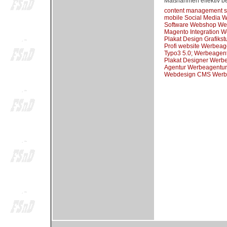
Maßnahmen effektiv be
content management 
mobile Social Media 
Software Webshop We
Magento Integration 
Plakat Design Grafiks
Profi website Werbea
Typo3 5.0; Werbeagen
Plakat Designer Werb
Agentur Werbeagentu
Webdesign CMS Werb