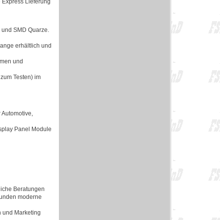
e Express Lieferung
en und SMD Quarze.
lange erhältlich und
ormen und
 zum Testen) im
 Automotive,
isplay Panel Module
rliche Beratungen
 Kunden moderne
n und Marketing