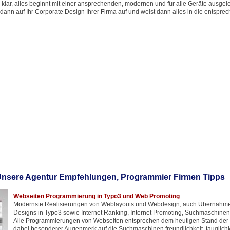
 klar, alles beginnt mit einer ansprechenden, modernen und für alle Geräte ausgel
 dann auf Ihr Corporate Design Ihrer Firma auf und weist dann alles in die entsprec
nsere Agentur Empfehlungen, Programmier Firmen Tipps
Webseiten Programmierung in Typo3 und Web Promoting
Modernste Realisierungen von Weblayouts und Webdesign, auch Übernahm
Designs in Typo3 sowie Internet Ranking, Internet Promoting, Suchmaschine
Alle Programmierungen von Webseiten entsprechen dem heutigen Stand der T
dabei besonderer Augenmerk auf die Suchmaschinen freundlichkeit, tauglich