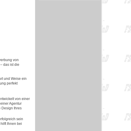
werbung von
– das ist die
Art und Weise ein
ung perfekt
ntwickelt von einer
 einer Agentur
e Design Ihres
rfolgreich sein
ilft Ihnen bei