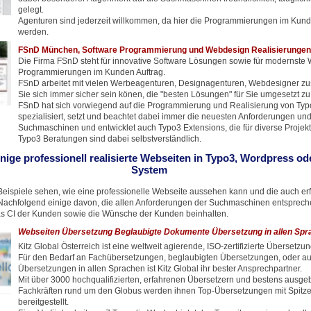
gelegt.
Agenturen sind jederzeit willkommen, da hier die Programmierungen im Kun
werden.
FSnD München, Software Programmierung und Webdesign Realisierungen
Die Firma FSnD steht für innovative Software Lösungen sowie für modernste
Programmierungen im Kunden Auftrag.
FSnD arbeitet mit vielen Werbeagenturen, Designagenturen, Webdesigner z
Sie sich immer sicher sein könen, die "besten Lösungen" für Sie umgesetzt 
FSnD hat sich vorwiegend auf die Programmierung und Realisierung von Ty
spezialisiert, setzt und beachtet dabei immer die neuesten Anforderungen un
Suchmaschinen und entwicklet auch Typo3 Extensions, die für diverse Projekt
Typo3 Beratungen sind dabei selbstverständlich.
inige professionell realisierte Webseiten in Typo3, Wordpress o
System
eispiele sehen, wie eine professionelle Webseite aussehen kann und die auch erf
achfolgend einige davon, die allen Anforderungen der Suchmaschinen entspreche
s CI der Kunden sowie die Wünsche der Kunden beinhalten.
Webseiten Übersetzung Beglaubigte Dokumente Übersetzung in allen Spr
Kitz Global Österreich ist eine weltweit agierende, ISO-zertifizierte Übersetzu
Für den Bedarf an Fachübersetzungen, beglaubigten Übersetzungen, oder auc
Übersetzungen in allen Sprachen ist Kitz Global ihr bester Ansprechpartner.
Mit über 3000 hochqualifizierten, erfahrenen Übersetzern und bestens ausge
Fachkräften rund um den Globus werden ihnen Top-Übersetzungen mit Spitze
bereitgestellt.