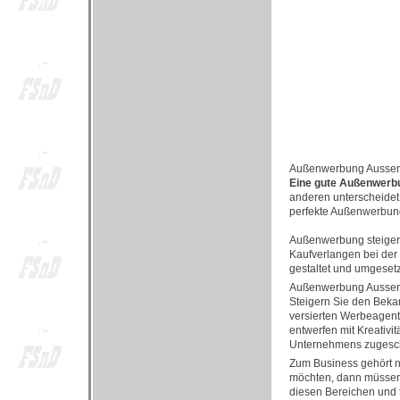
Außenwerbung Ausse
Eine gute Außenwerbu
anderen unterscheidet, 
perfekte Außenwerbun
Außenwerbung steigert 
Kaufverlangen bei der
gestaltet und umgesetz
Außenwerbung Ausse
Steigern Sie den Bekan
versierten Werbeagentu
entwerfen mit Kreativi
Unternehmens zugeschni
Zum Business gehört ni
möchten, dann müssen S
diesen Bereichen und t