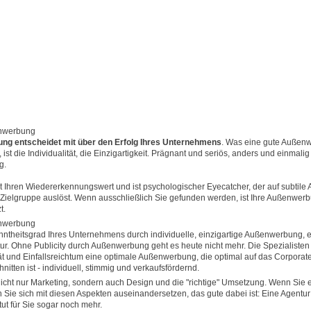
nwerbung
ng entscheidet mit über den Erfolg Ihres Unternehmens
. Was eine gute Außen
ist die Individualität, die Einzigartigkeit. Prägnant und seriös, anders und einmalig 
g.
Ihren Wiedererkennungswert und ist psychologischer Eyecatcher, der auf subtile 
 Zielgruppe auslöst. Wenn ausschließlich Sie gefunden werden, ist Ihre Außenwerb
t.
nwerbung
ntheitsgrad Ihres Unternehmens durch individuelle, einzigartige Außenwerbung, e
r. Ohne Publicity durch Außenwerbung geht es heute nicht mehr. Die Spezialisten
tät und Einfallsreichtum eine optimale Außenwerbung, die optimal auf das Corporat
tten ist - individuell, stimmig und verkaufsfördernd.
cht nur Marketing, sondern auch Design und die "richtige" Umsetzung. Wenn Sie e
ie sich mit diesen Aspekten auseinandersetzen, das gute dabei ist: Eine Agentur h
ut für Sie sogar noch mehr.