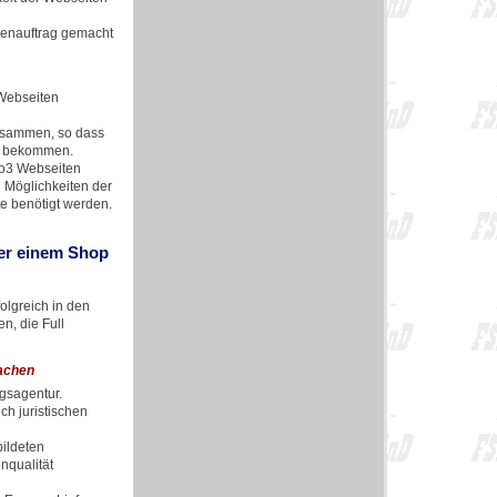
denauftrag gemacht
 Webseiten
usammen, so dass
zu bekommen.
po3 Webseiten
d Möglichkeiten der
e benötigt werden.
der einem Shop
olgreich in den
n, die Full
achen
ngsagentur.
h juristischen
bildeten
nqualität