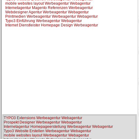
mobile websites layout Werbeagentur Webagentur
Internetagentur Magento Referenzen Werbeagentur
Webdesigner Agentur Werbeagentur Webagentur
Printmedien Werbeagentur Werbeagentur Webagentur
Typo3 Einführung Werbeagentur Webagentur
Internet Dienstleister Homepage Design Werbeagentur
TYPO3 Extensions Werbeagentur Webagentur
Prospekt Designer Werbeagentur Webagentur
Internetagentur Homepageerstellung Werbeagentur Webagentur
Typo3 Website Erstellen Werbeagentur Webagentur
mobile websites layout Werbeagentur Webagentur