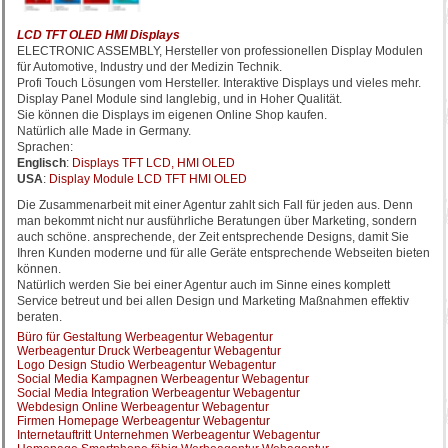
LCD TFT OLED HMI Displays
ELECTRONIC ASSEMBLY, Hersteller von professionellen Display Modulen
für Automotive, Industry und der Medizin Technik.
Profi Touch Lösungen vom Hersteller. Interaktive Displays und vieles mehr.
Display Panel Module sind langlebig, und in Hoher Qualität.
Sie können die Displays im eigenen Online Shop kaufen.
Natürlich alle Made in Germany.
Sprachen:
Englisch
:
Displays TFT LCD, HMI OLED
USA
:
Display Module LCD TFT HMI OLED
Die Zusammenarbeit mit einer Agentur zahlt sich Fall für jeden aus. Denn
man bekommt nicht nur ausführliche Beratungen über Marketing, sondern
auch schöne. ansprechende, der Zeit entsprechende Designs, damit Sie
Ihren Kunden moderne und für alle Geräte entsprechende Webseiten bieten
können.
Natürlich werden Sie bei einer Agentur auch im Sinne eines komplett
Service betreut und bei allen Design und Marketing Maßnahmen effektiv
beraten.
Büro für Gestaltung Werbeagentur Webagentur
Werbeagentur Druck Werbeagentur Webagentur
Logo Design Studio Werbeagentur Webagentur
Social Media Kampagnen Werbeagentur Webagentur
Social Media Integration Werbeagentur Webagentur
Webdesign Online Werbeagentur Webagentur
Firmen Homepage Werbeagentur Webagentur
Internetauftritt Unternehmen Werbeagentur Webagentur