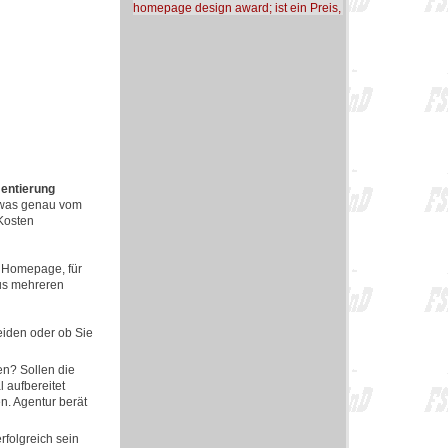
homepage design award; ist ein Preis,
mentierung
, was genau vom
Kosten
e Homepage, für
 aus mehreren
eiden oder ob Sie
en? Sollen die
 aufbereitet
n. Agentur berät
rfolgreich sein