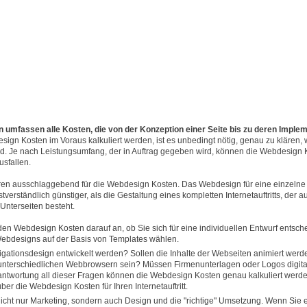
 umfassen alle Kosten, die von der Konzeption einer Seite bis zu deren Imple
sign Kosten im Voraus kalkuliert werden, ist es unbedingt nötig, genau zu klären
. Je nach Leistungsumfang, der in Auftrag gegeben wird, können die Webdesign 
usfallen.
oren ausschlaggebend für die Webdesign Kosten. Das Webdesign für eine einzeln
lbstverständlich günstiger, als die Gestaltung eines kompletten Internetauftritts, der
 Unterseiten besteht.
n Webdesign Kosten darauf an, ob Sie sich für eine individuellen Entwurf entsch
Webdesigns auf der Basis von Templates wählen.
vigationsdesign entwickelt werden? Sollen die Inhalte der Webseiten animiert werd
 unterschiedlichen Webbrowsern sein? Müssen Firmenunterlagen oder Logos digital
ntwortung all dieser Fragen können die Webdesign Kosten genau kalkuliert werde
er die Webdesign Kosten für Ihren Internetauftritt.
cht nur Marketing, sondern auch Design und die "richtige" Umsetzung. Wenn Sie e