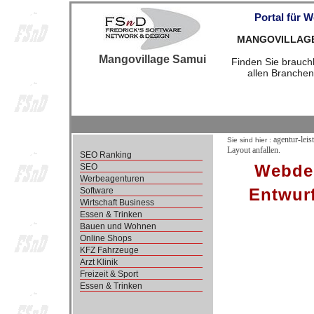
Portal für 
MANGOVILLAGESA
Mangovillage Samui
Finden Sie brauchb
allen Branchen
agentur-leis
Sie sind hier :
Layout anfallen.
SEO Ranking
Webdes
SEO
Werbeagenturen
Entwurf
Software
Wirtschaft Business
Essen & Trinken
Bauen und Wohnen
Online Shops
KFZ Fahrzeuge
Arzt Klinik
Freizeit & Sport
Essen & Trinken