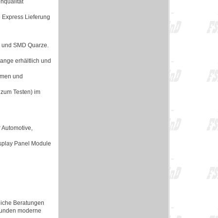
nqualität
e Express Lieferung
en und SMD Quarze.
lange erhältlich und
ormen und
 zum Testen) im
 Automotive,
isplay Panel Module
rliche Beratungen
 Kunden moderne