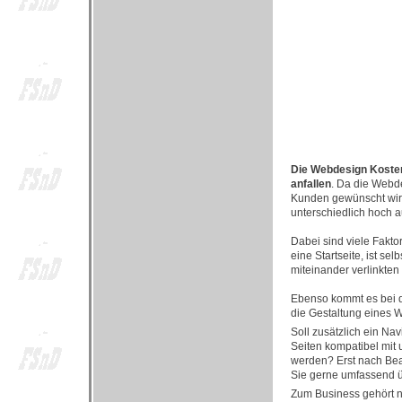
Die Webdesign Kosten
anfallen
. Da die Webde
Kunden gewünscht wird
unterschiedlich hoch a
Dabei sind viele Fakt
eine Startseite, ist se
miteinander verlinkten
Ebenso kommt es bei de
die Gestaltung eines 
Soll zusätzlich ein Na
Seiten kompatibel mit
werden? Erst nach Bea
Sie gerne umfassend üb
Zum Business gehört ni