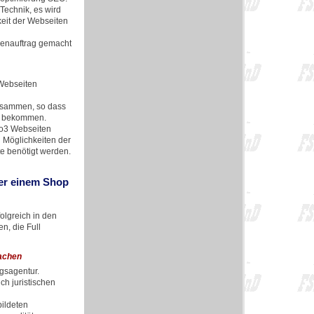
echnik, es wird
keit der Webseiten
denauftrag gemacht
 Webseiten
usammen, so dass
zu bekommen.
po3 Webseiten
d Möglichkeiten der
e benötigt werden.
der einem Shop
olgreich in den
n, die Full
achen
ngsagentur.
h juristischen
bildeten