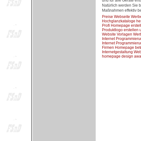
und für alle Geräte e
Natürlich werden Sie b
Maßnahmen effektiv be
Preise Webseite Werb
Hochglanzkataloge he
Profi Homepage erste
Produktlogo erstelle
Website Vorlagen Wer
Internet Programmier
Internet Programmie
Firmen Homepage bet
Internetgestaltung W
homepage design award;