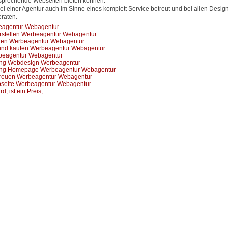
ntsprechende Webseiten bieten können.
ei einer Agentur auch im Sinne eines komplett Service betreut und bei allen Desig
raten.
eagentur Webagentur
rstellen Werbeagentur Webagentur
llen Werbeagentur Webagentur
n und kaufen Werbeagentur Webagentur
beagentur Webagentur
ung Webdesign Werbeagentur
rung Homepage Werbeagentur Webagentur
reuen Werbeagentur Webagentur
ebseite Werbeagentur Webagentur
 ist ein Preis,