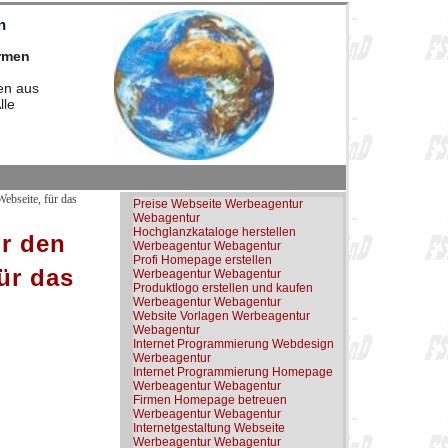
n
irmen
en aus
lle
ebseite, für das
Preise Webseite Werbeagentur
Webagentur
Hochglanzkataloge herstellen
ür den
Werbeagentur Webagentur
Profi Homepage erstellen
ür das
Werbeagentur Webagentur
Produktlogo erstellen und kaufen
Werbeagentur Webagentur
Website Vorlagen Werbeagentur
Webagentur
Internet Programmierung Webdesign
Werbeagentur
Internet Programmierung Homepage
Werbeagentur Webagentur
Firmen Homepage betreuen
Werbeagentur Webagentur
Internetgestaltung Webseite
Werbeagentur Webagentur