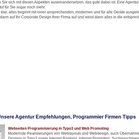
ie sich mit diesen Aspekten auseinandersetzen, das gute dabei ist: Eine Agentur h
ut für Sie sogar noch mehr.
 klar, alles beginnt mit einer ansprechenden, modernen und für alle Geräte ausgel
 dann auf Ihr Corporate Design Ihrer Firma auf und weist dann alles in die entsprec
nsere Agentur Empfehlungen, Programmier Firmen Tipps
Webseiten Programmierung in Typo3 und Web Promoting
Modernste Realisierungen von Weblayouts und Webdesign, auch Übernahm
Designs in Typo3 sowie Internet Ranking, Internet Promoting, Suchmaschine