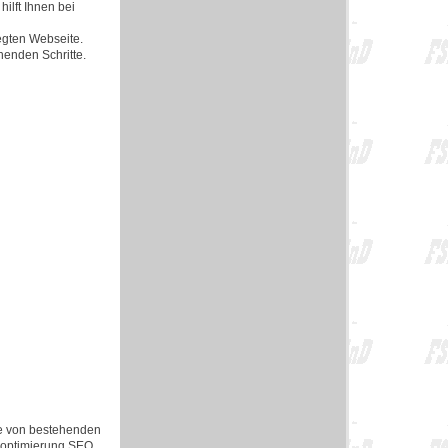
ilft Ihnen bei
egten Webseite.
henden Schritte.
e von bestehenden
noptimierung SEO.