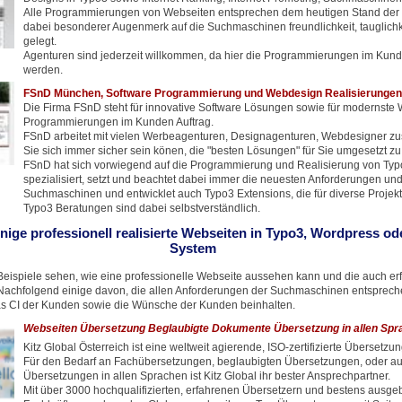
Alle Programmierungen von Webseiten entsprechen dem heutigen Stand der T
dabei besonderer Augenmerk auf die Suchmaschinen freundlichkeit, tauglich
gelegt.
Agenturen sind jederzeit willkommen, da hier die Programmierungen im Kun
werden.
FSnD München, Software Programmierung und Webdesign Realisierungen
Die Firma FSnD steht für innovative Software Lösungen sowie für modernste
Programmierungen im Kunden Auftrag.
FSnD arbeitet mit vielen Werbeagenturen, Designagenturen, Webdesigner z
Sie sich immer sicher sein könen, die "besten Lösungen" für Sie umgesetzt 
FSnD hat sich vorwiegend auf die Programmierung und Realisierung von Ty
spezialisiert, setzt und beachtet dabei immer die neuesten Anforderungen un
Suchmaschinen und entwicklet auch Typo3 Extensions, die für diverse Projekt
Typo3 Beratungen sind dabei selbstverständlich.
inige professionell realisierte Webseiten in Typo3, Wordpress o
System
eispiele sehen, wie eine professionelle Webseite aussehen kann und die auch erf
achfolgend einige davon, die allen Anforderungen der Suchmaschinen entspreche
s CI der Kunden sowie die Wünsche der Kunden beinhalten.
Webseiten Übersetzung Beglaubigte Dokumente Übersetzung in allen Spr
Kitz Global Österreich ist eine weltweit agierende, ISO-zertifizierte Übersetzu
Für den Bedarf an Fachübersetzungen, beglaubigten Übersetzungen, oder auc
Übersetzungen in allen Sprachen ist Kitz Global ihr bester Ansprechpartner.
Mit über 3000 hochqualifizierten, erfahrenen Übersetzern und bestens ausge