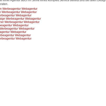
ei einer Agentur auch im Sinne eines komplett Service betreut und bei allen Desig
raten.
gn Werbeagentur Webagentur
n Werbeagentur Webagentur
erbeagentur Webagentur
esign Werbeagentur Webagentur
ner Werbeagentur Webagentur
beagentur Webagentur
 Werbeagentur Webagentur
eagentur Webagentur
rbeagentur Webagentur
erbeagentur Webagentur