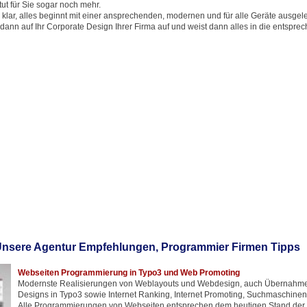
ut für Sie sogar noch mehr.
 klar, alles beginnt mit einer ansprechenden, modernen und für alle Geräte ausgel
 dann auf Ihr Corporate Design Ihrer Firma auf und weist dann alles in die entsprec
nsere Agentur Empfehlungen, Programmier Firmen Tipps
Webseiten Programmierung in Typo3 und Web Promoting
Modernste Realisierungen von Weblayouts und Webdesign, auch Übernahm
Designs in Typo3 sowie Internet Ranking, Internet Promoting, Suchmaschine
Alle Programmierungen von Webseiten entsprechen dem heutigen Stand der T