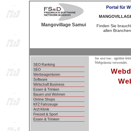
Portal für 
MANGOVILLAGESA
Mangovillage Samui
Finden Sie brauchb
allen Branchen
agentur-leis
Sie sind hier :
Webpräsenz verwendet.
SEO Ranking
Webde
SEO
Werbeagenturen
Web
Software
Wirtschaft Business
Essen & Trinken
Bauen und Wohnen
Online Shops
KFZ Fahrzeuge
Arzt Klinik
Freizeit & Sport
Essen & Trinken