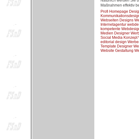
Natürlich werden Sie b
Maßnahmen effektiv be
Profi Homepage Desi
Kommunikationsdesig
Webseiten Designs W
Internetagentur webd
kompetente Webdesig
Medien Designer Wer
Social Media Konzept
editorial design Werb
Template Designer We
Website Gestaltung W