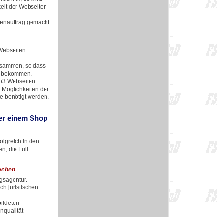
keit der Webseiten
denauftrag gemacht
 Webseiten
usammen, so dass
zu bekommen.
po3 Webseiten
d Möglichkeiten der
e benötigt werden.
der einem Shop
olgreich in den
n, die Full
achen
ngsagentur.
h juristischen
bildeten
nqualität