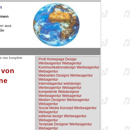
n
irmen
en aus
lle
r eine komplette
Profi Homepage Design
Werbeagentur Webagentur
Kommunikationsdesign Werbeagentur
 von
Webagentur
Webseiten Designs Werbeagentur
ine
Webagentur
Internetagentur webdesign
Werbeagentur Webagentur
kompetente Webdesigner
Werbeagentur Webagentur
Medien Designer Werbeagentur
Webagentur
Social Media Konzept Werbeagentur
Webagentur
editorial design Werbeagentur
Webagentur
Template Designer Werbeagentur
Webagentur