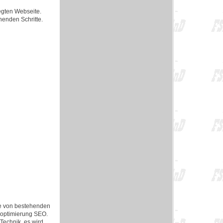
egten Webseite.
henden Schritte.
e von bestehenden
noptimierung SEO.
echnik, es wird