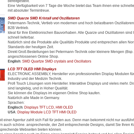
bereitgestellt.
Eine Verfügbarkeit von 7 Tage die Woche bietet das Team ihnen eine schnell
mit absoluter Termintreue.
SMD Quarze SMD Kristall und Oszillatoren
Petermann-Technik, Vertieb von modernen und hoch belastbaren Oszillator
B2B Vertrieb.
Ideal für Ihre Elektronischen Bauvorhaben. Alle Quarze und Oszillatoren sind 
schnell lieferbar.
Natürlich sind die Produkte alle Qualitäts Produkte und entsprechen allen N
Standards der heutigen Zeit.
Direkt Groß Bestellungen bei Petermann-Technik oder kleinere Mengen (Bsp.
angeschlossenen Online Shop.
English
:
SMD Quartze SMD crystals and Oscillators
LCD TFT OLED HMI Displays
ELECTRONIC ASSEMBLY, Hersteller von professionellen Display Modulen für
Industry und der Medizin Technik.
Profi Touch Lösungen vom Hersteller. Interaktive Displays und vieles mehr. D
sind langlebig, und in Hoher Qualität.
Sie können die Displays im eigenen Online Shop kaufen.
Natürlich alle Made in Germany.
Sprachen:
Englisch
:
Displays TFT LCD, HMI OLED
USA
:
Display Module LCD TFT HMI OLED
 einer Agentur zahlt sich Fall für jeden aus. Denn man bekommt nicht nur ausfüh
rn auch schöne. ansprechende, der Zeit entsprechende Designs, damit Sie Ihren
ntsprechende Webseiten bieten können.