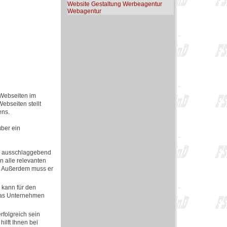
Website Gestaltung Werbeagentur
Webagentur
 Webseiten im
ebseiten stellt
ens.
über ein
en ausschlaggebend
 alle relevanten
n. Außerdem muss er
 kann für den
 das Unternehmen
rfolgreich sein
ilft Ihnen bei