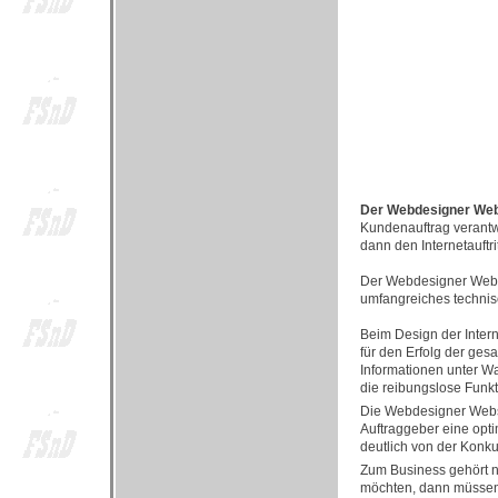
Der Webdesigner Webse
Kundenauftrag verantwo
dann den Internetauftr
Der Webdesigner Websei
umfangreiches technisc
Beim Design der Inter
für den Erfolg der ge
Informationen unter W
die reibungslose Funkt
Die Webdesigner Webse
Auftraggeber eine opt
deutlich von der Konk
Zum Business gehört ni
möchten, dann müssen S