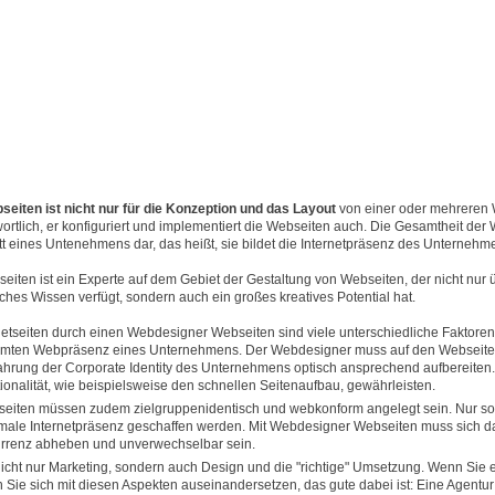
iten ist nicht nur für die Konzeption und das Layout
von einer oder mehreren
rtlich, er konfiguriert und implementiert die Webseiten auch. Die Gesamtheit der W
itt eines Untenehmens dar, das heißt, sie bildet die Internetpräsenz des Unternehm
ten ist ein Experte auf dem Gebiet der Gestaltung von Webseiten, der nicht nur 
hes Wissen verfügt, sondern auch ein großes kreatives Potential hat.
netseiten durch einen Webdesigner Webseiten sind viele unterschiedliche Faktor
samten Webpräsenz eines Unternehmens. Der Webdesigner muss auf den Webseiten
ahrung der Corporate Identity des Unternehmens optisch ansprechend aufbereite
ionalität, wie beispielsweise den schnellen Seitenaufbau, gewährleisten.
iten müssen zudem zielgruppenidentisch und webkonform angelegt sein. Nur so
imale Internetpräsenz geschaffen werden. Mit Webdesigner Webseiten muss sich
urrenz abheben und unverwechselbar sein.
cht nur Marketing, sondern auch Design und die "richtige" Umsetzung. Wenn Sie e
ie sich mit diesen Aspekten auseinandersetzen, das gute dabei ist: Eine Agentur h