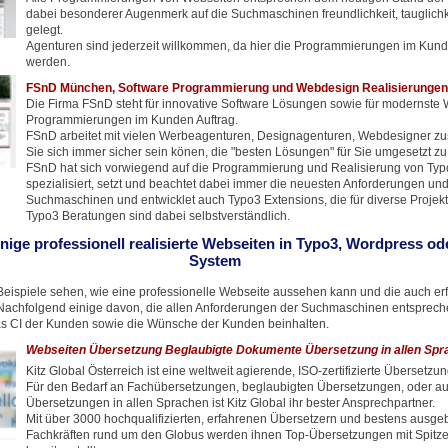
dabei besonderer Augenmerk auf die Suchmaschinen freundlichkeit, tauglich
gelegt.
Agenturen sind jederzeit willkommen, da hier die Programmierungen im Kun
werden.
FSnD München, Software Programmierung und Webdesign Realisierungen
Die Firma FSnD steht für innovative Software Lösungen sowie für modernste
Programmierungen im Kunden Auftrag.
FSnD arbeitet mit vielen Werbeagenturen, Designagenturen, Webdesigner z
Sie sich immer sicher sein könen, die "besten Lösungen" für Sie umgesetzt 
FSnD hat sich vorwiegend auf die Programmierung und Realisierung von Ty
spezialisiert, setzt und beachtet dabei immer die neuesten Anforderungen un
Suchmaschinen und entwicklet auch Typo3 Extensions, die für diverse Projekt
Typo3 Beratungen sind dabei selbstverständlich.
inige professionell realisierte Webseiten in Typo3, Wordpress o
System
eispiele sehen, wie eine professionelle Webseite aussehen kann und die auch erf
achfolgend einige davon, die allen Anforderungen der Suchmaschinen entspreche
s CI der Kunden sowie die Wünsche der Kunden beinhalten.
Webseiten Übersetzung Beglaubigte Dokumente Übersetzung in allen Spr
Kitz Global Österreich ist eine weltweit agierende, ISO-zertifizierte Übersetzu
Für den Bedarf an Fachübersetzungen, beglaubigten Übersetzungen, oder auc
Übersetzungen in allen Sprachen ist Kitz Global ihr bester Ansprechpartner.
Mit über 3000 hochqualifizierten, erfahrenen Übersetzern und bestens ausge
Fachkräften rund um den Globus werden ihnen Top-Übersetzungen mit Spitze