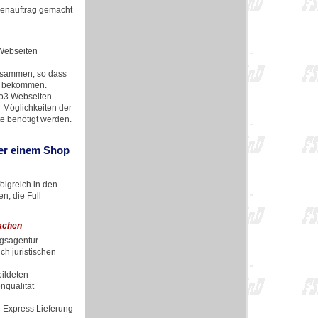
denauftrag gemacht
 Webseiten
usammen, so dass
zu bekommen.
po3 Webseiten
d Möglichkeiten der
e benötigt werden.
der einem Shop
olgreich in den
n, die Full
achen
ngsagentur.
h juristischen
bildeten
nqualität
e Express Lieferung