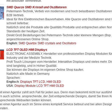
mit absoluter Termintreue.
SMD Quarze SMD Kristall und Oszillatoren
Petermann-Technik, Vertieb von modernen und hoch belastbaren Oszillator
B2B Vertrieb.
Ideal für Ihre Elektronischen Bauvorhaben. Alle Quarze und Oszillatoren sind 
schnell lieferbar.
Natürlich sind die Produkte alle Qualitäts Produkte und entsprechen allen N
Standards der heutigen Zeit.
Direkt Groß Bestellungen bei Petermann-Technik oder kleinere Mengen (Bsp.
angeschlossenen Online Shop.
English
:
SMD Quartze SMD crystals and Oscillators
LCD TFT OLED HMI Displays
ELECTRONIC ASSEMBLY, Hersteller von professionellen Display Modulen für
Industry und der Medizin Technik.
Profi Touch Lösungen vom Hersteller. Interaktive Displays und vieles mehr. D
sind langlebig, und in Hoher Qualität.
Sie können die Displays im eigenen Online Shop kaufen.
Natürlich alle Made in Germany.
Sprachen:
Englisch
:
Displays TFT LCD, HMI OLED
USA
:
Display Module LCD TFT HMI OLED
 einer Agentur zahlt sich Fall für jeden aus. Denn man bekommt nicht nur ausfüh
rn auch schöne. ansprechende, der Zeit entsprechende Designs, damit Sie Ihren
ntsprechende Webseiten bieten können.
ei einer Agentur auch im Sinne eines komplett Service betreut und bei allen Desig
raten.