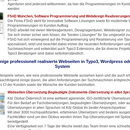
Agenturen sind jederzeit willkommen, da hier die Programmierungen im Kun
werden.
FSnD München, Software Programmierung und Webdesign Realisierungen
Die Firma FSnD steht für innovative Software Lösungen sowie für modernste
Programmierungen im Kunden Auftrag.
FSnD arbeitet mit vielen Werbeagenturen, Designagenturen, Webdesigner z
Sie sich immer sicher sein könen, die "besten Lösungen" für Sie umgesetzt 
FSnD hat sich vorwiegend auf die Programmierung und Realisierung von Ty
spezialisiert, setzt und beachtet dabei immer die neuesten Anforderungen un
Suchmaschinen und entwicklet auch Typo3 Extensions, die für diverse Projekt
Typo3 Beratungen sind dabei selbstverständlich.
inige professionell realisierte Webseiten in Typo3, Wordpress o
System
eispiele sehen, wie eine professionelle Webseite aussehen kann und die auch erf
achfolgend einige davon, die allen Anforderungen der Suchmaschinen entspreche
s CI der Kunden sowie die Wünsche der Kunden beinhalten.
Webseiten Übersetzung Beglaubigte Dokumente Übersetzung in allen Spr
Kitz Global Österreich ist eine weltweit agierende, ISO-zertifizierte Übersetzu
Für den Bedarf an Fachübersetzungen, beglaubigten Übersetzungen, oder auc
Übersetzungen in allen Sprachen ist Kitz Global ihr bester Ansprechpartner.
Mit über 3000 hochqualifizierten, erfahrenen Übersetzern und bestens ausge
Fachkräften rund um den Globus werden ihnen Top-Übersetzungen mit Spitze
bereitgestellt.
Eine Verfügbarkeit von 7 Tage die Woche bietet das Team ihnen eine schnell