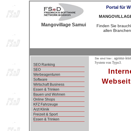
Portal für 
MANGOVILLAGESA
Mangovillage Samui
Finden Sie brauchb
allen Branchen
agentur-leis
Sie sind hier :
System von Typo3.
SEO Ranking
Intern
SEO
Werbeagenturen
Webseit
Software
Wirtschaft Business
Essen & Trinken
Bauen und Wohnen
Online Shops
KFZ Fahrzeuge
Arzt Klinik
Freizeit & Sport
Essen & Trinken