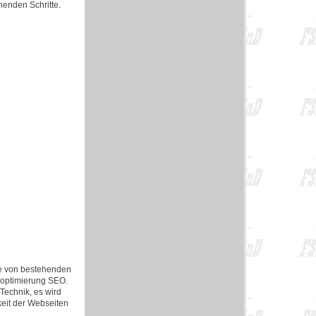
henden Schritte.
e von bestehenden
noptimierung SEO.
echnik, es wird
keit der Webseiten