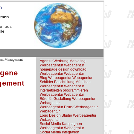
n
irmen
en aus
lle
ntent Management
Agentur Werbung Marketing
Werbeagentur Webagentur
homepage design download
igene
Werbeagentur Webagentur
Blog Werbeagentur Webagentur
agement
Schilder Beschriftung München
Werbeagentur Webagentur
Internetseiten programmieren
Werbeagentur Webagentur
Büro für Gestaltung Werbeagentur
Webagentur
Werbeagentur Druck Werbeagentur
Webagentur
Logo Design Studio Werbeagentur
Webagentur
Social Media Kampagnen
Werbeagentur Webagentur
Social Media Integration