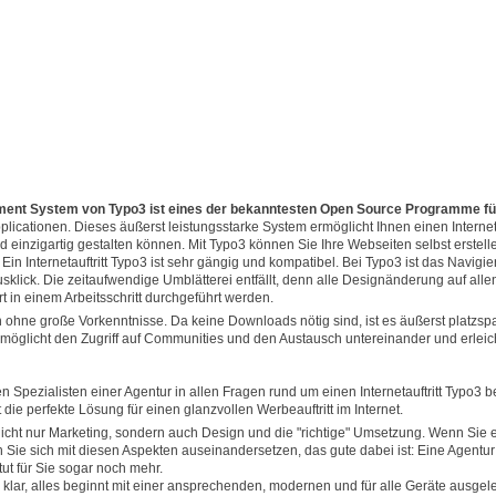
ent System von Typo3 ist eines der bekanntesten Open Source Programme fü
licationen. Dieses äußerst leistungsstarke System ermöglicht Ihnen einen Interneta
nd einzigartig gestalten können. Mit Typo3 können Sie Ihre Webseiten selbst erstell
. Ein Internetauftritt Typo3 ist sehr gängig und kompatibel. Bei Typo3 ist das Navigi
sklick. Die zeitaufwendige Umblätterei entfällt, denn alle Designänderung auf alle
t in einem Arbeitsschritt durchgeführt werden.
h ohne große Vorkenntnisse. Da keine Downloads nötig sind, ist es äußerst platzsp
 ermöglicht den Zugriff auf Communities und den Austausch untereinander und erleich
n Spezialisten einer Agentur in allen Fragen rund um einen Internetauftritt Typo3 b
st die perfekte Lösung für einen glanzvollen Werbeauftritt im Internet.
cht nur Marketing, sondern auch Design und die "richtige" Umsetzung. Wenn Sie e
ie sich mit diesen Aspekten auseinandersetzen, das gute dabei ist: Eine Agentur h
ut für Sie sogar noch mehr.
 klar, alles beginnt mit einer ansprechenden, modernen und für alle Geräte ausgel