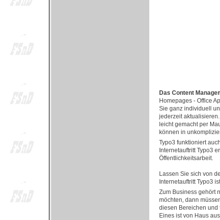
Das Content Managem
Homepages - Office App
Sie ganz individuell u
jederzeit aktualisieren
leicht gemacht per Mau
können in unkomplizier
Typo3 funktioniert auc
Internetauftritt Typo3
Öffentlichkeitsarbeit.
Lassen Sie sich von de
Internetauftritt Typo3 i
Zum Business gehört ni
möchten, dann müssen S
diesen Bereichen und t
Eines ist von Haus aus