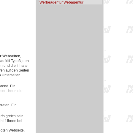
Werbeagentur Webagentur
r Webseiten
,
uftritt Typo3, den
en und die Inhalte
eren auf den Seiten
n Unterseiten
arend. Ein
tert Ihnen die
eraten. Ein
rfolgreich sein
ilft Ihnen bei
egten Webseite.