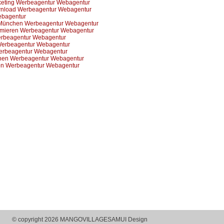
keting Werbeagentur Webagentur
nload Werbeagentur Webagentur
ebagentur
g München Werbeagentur Webagentur
ammieren Werbeagentur Webagentur
Werbeagentur Webagentur
Werbeagentur Webagentur
erbeagentur Webagentur
nen Werbeagentur Webagentur
ion Werbeagentur Webagentur
© copyright 2026 MANGOVILLAGESAMUI Design