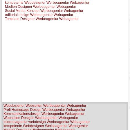
kompetente Webdesigner Werbeagentur Webagentur
Medien Designer Werbeagentur Webagentur
Social Media Konzept Werbeagentur Webagentur
editorial design Werbeagentur Webagentur
Template Designer Werbeagentur Webagentur
Webdesigner Webseiten Werbeagentur Webagentur
Profi Homepage Design Werbeagentur Webagentur
Kommunikationsdesign Werbeagentur Webagentur
Webseiten Designs Werbeagentur Webagentur
Internetagentur webdesign Werbeagentur Webagentur
kompetente Webdesigner Werbeagentur Webagentur